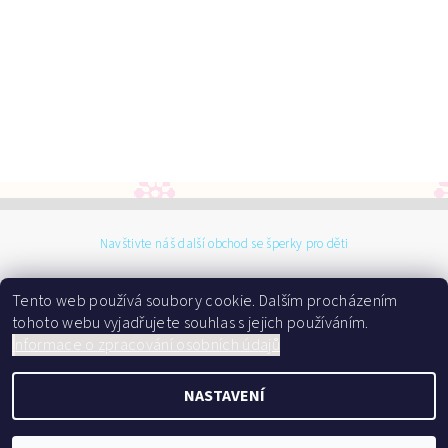
Navštivte náš další obchod se šperky pro děti
Tento web používá soubory cookie. Dalším procházením
tohoto webu vyjadřujete souhlas s jejich používáním.
I
nformace o zpracování osobních údajů
2026 ©
Dárky do kolébky
NASTAVENÍ
, všechna práva vyhrazena
Vytvořil Shoptet