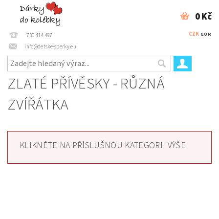
0 Kč
CZK
EUR
730 414 497
info@detske-sperky.eu
ZLATÉ PŘÍVĚSKY - RŮZNÁ
ZVÍŘÁTKA
KLIKNĚTE NA PŘÍSLUŠNOU KATEGORII VÝŠE