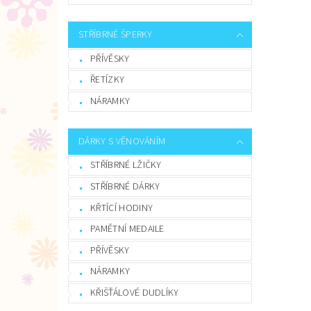
STŘÍBRNÉ ŠPERKY
PŘÍVĚSKY
ŘETÍZKY
NÁRAMKY
DÁRKY S VĚNOVÁNÍM
STŘÍBRNÉ LŽIČKY
STŘÍBRNÉ DÁRKY
KŘTÍCÍ HODINY
PAMĚTNÍ MEDAILE
PŘÍVĚSKY
NÁRAMKY
KŘIŠŤÁLOVÉ DUDLÍKY