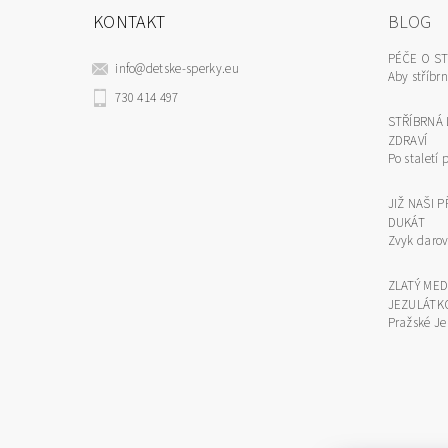
KONTAKT
BLOG
PÉČE O S
info
@
detske-sperky.eu
Aby stříbrn
730 414 497
STŘÍBRNÁ 
ZDRAVÍ
Po staletí p
JIŽ NAŠI 
DUKÁT
Zvyk darova
ZLATÝ ME
JEZULÁTK
Pražské Je