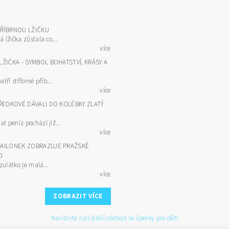
TŘÍBRNOU LŽIČKU
á lžička zůstala co...
více
LŽIČKA - SYMBOL BOHATSTVÍ, KRÁSY A
atří stříbrné příb...
více
PŘEDKOVÉ DÁVALI DO KOLÉBKY ZLATÝ
t peníz pochází již...
více
DAILONEK ZOBRAZUJE PRAŽSKÉ
O
zulátko je malá...
více
ZOBRAZIT VÍCE
Navštivte náš další obchod se šperky pro děti