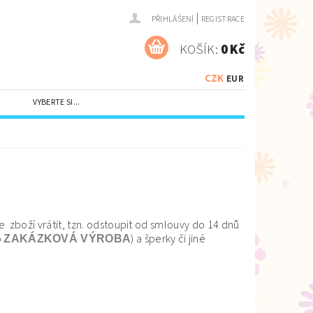
|
PŘIHLÁŠENÍ
REGISTRACE
KOŠÍK:
0 Kč
CZK
EUR
VYBERTE SI...
e zboží vrátit, tzn. odstoupit od smlouvy do 14 dnů
o
) a šperky či jiné
ZAKÁZKOVÁ VÝROBA