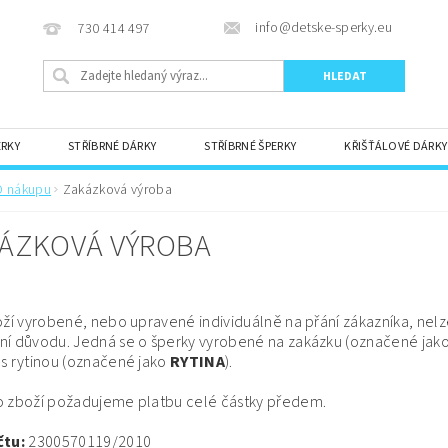
info@detske-sperky.eu
730 414 497
ERKY
STŘÍBRNÉ DÁRKY
STŘÍBRNÉ ŠPERKY
KŘIŠŤÁLOVÉ DÁRKY
TIPY NA DÁREK
KRABIČKY A PŘÁNÍ
O nákupu
Zakázková výroba
ÁZKOVÁ VÝROBA
oží vyrobené, nebo upravené individuálně na přání zákazníka, nelz
ní důvodu.
Jedná se o šperky vyrobené na zakázku (označené jak
 s rytinou (označené jako
RYTINA
).
o zboží požadujeme platbu celé částky předem.
čtu:
2300570119/2010