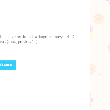
ku, nelze odstoupit od kupní smlouvy u zboží,
vá výroba, gravírování).
 ČLÁNEK