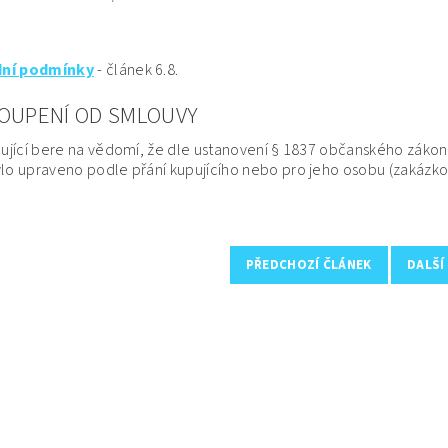
ní podmínky
- článek 6.8.
OUPENÍ OD SMLOUVY
pující bere na vědomí, že dle ustanovení § 1837 občanského zákoní
ylo upraveno podle přání kupujícího nebo pro jeho osobu (zakázko
PŘEDCHOZÍ ČLÁNEK
DALŠÍ