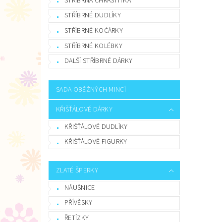
STŘÍBRNÁ CHRASTÍTKA
STŘÍBRNÉ DUDLÍKY
STŘÍBRNÉ KOČÁRKY
STŘÍBRNÉ KOLÉBKY
DALŠÍ STŘÍBRNÉ DÁRKY
SADA OBĚŽNÝCH MINCÍ
KŘIŠŤÁLOVÉ DÁRKY
KŘIŠŤÁLOVÉ DUDLÍKY
KŘIŠŤÁLOVÉ FIGURKY
ZLATÉ ŠPERKY
NÁUŠNICE
PŘÍVĚSKY
ŘETÍZKY