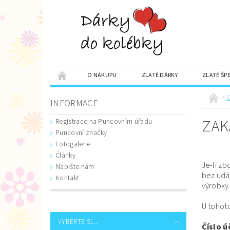
O NÁKUPU
ZLATÉ DÁRKY
ZLATÉ ŠP
SADA OBĚŽNÝCH MINCÍ
DÁRKY S VĚNOVÁNÍM
INFORMACE
ZAK
Registrace na Puncovním úřadu
Puncovní značky
Fotogalerie
Články
Je-li zb
Napište nám
bez udá
Kontakt
výrobky
U tohot
VYBERTE SI...
Číslo ú