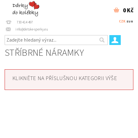
0 Kč
CZK
EUR
730 414 497
info@detske-sperky.eu
STŘÍBRNÉ NÁRAMKY
KLIKNĚTE NA PŘÍSLUŠNOU KATEGORII VÝŠE