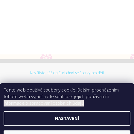
Navštivte náš další obchod se šperky pro děti
Tento web používá soubory cookie. Dalším procházením
tohoto webu vyjadřujete souhlas s jejich používáním.
I
nformace o zpracování osobních údajů
2026 ©
Dárky do kolébky
NASTAVENÍ
, všechna práva vyhrazena
Vytvořil Shoptet