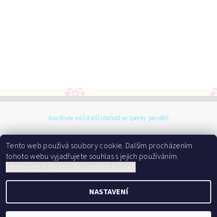
Navštivte náš další obchod se šperky pro děti
Tento web používá soubory cookie. Dalším procházením
tohoto webu vyjadřujete souhlas s jejich používáním.
I
nformace o zpracování osobních údajů
2026 ©
Dárky do kolébky
NASTAVENÍ
, všechna práva vyhrazena
Vytvořil Shoptet