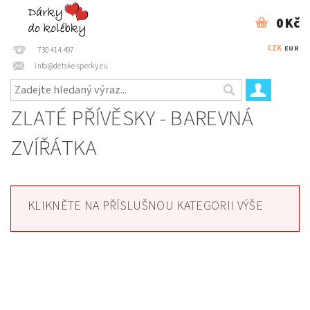
0 Kč
CZK
EUR
730 414 497
info@detske-sperky.eu
ZLATÉ PŘÍVĚSKY - BAREVNÁ
ZVÍŘÁTKA
KLIKNĚTE NA PŘÍSLUŠNOU KATEGORII VÝŠE