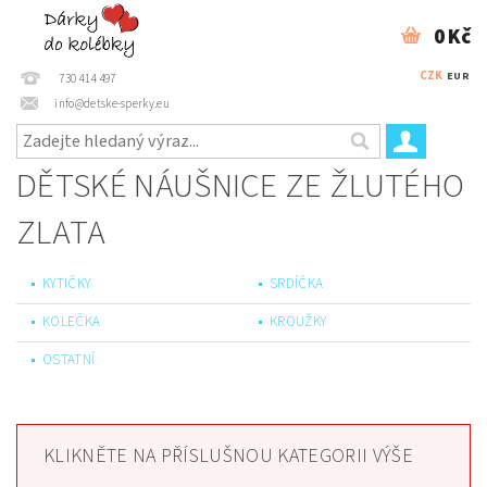
0 Kč
CZK
EUR
730 414 497
info@detske-sperky.eu
DĚTSKÉ NÁUŠNICE ZE ŽLUTÉHO
ZLATA
KYTIČKY
SRDÍČKA
KOLEČKA
KROUŽKY
OSTATNÍ
KLIKNĚTE NA PŘÍSLUŠNOU KATEGORII VÝŠE