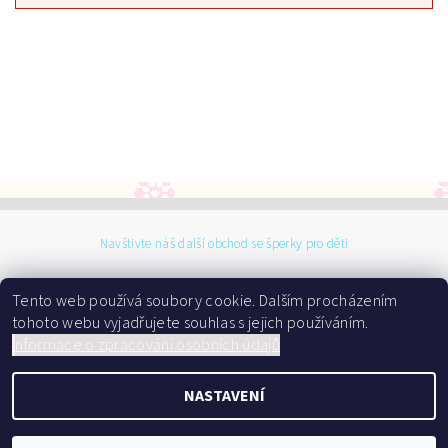
Navštivte náš další obchod se šperky pro děti
Tento web používá soubory cookie. Dalším procházením
tohoto webu vyjadřujete souhlas s jejich používáním.
I
nformace o zpracování osobních údajů
2026 ©
Dárky do kolébky
NASTAVENÍ
, všechna práva vyhrazena
Vytvořil Shoptet