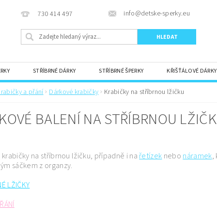
info@detske-sperky.eu
730 414 497
ERKY
STŘÍBRNÉ DÁRKY
STŘÍBRNÉ ŠPERKY
KŘIŠŤÁLOVÉ DÁRKY
TIPY NA DÁREK
KRABIČKY A PŘÁNÍ
rabičky a přání
Dárkové krabičky
Krabičky na stříbrnou lžičku
KOVÉ BALENÍ NA STŘÍBRNOU LŽIČ
krabičky na stříbrnou lžičku, případně i na
řetízek
nebo
náramek
,
lým sáčkem z organzy.
É LŽIČKY
ŘÁNÍ