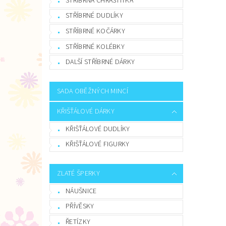
STŘÍBRNÁ CHRASTÍTKA
STŘÍBRNÉ DUDLÍKY
STŘÍBRNÉ KOČÁRKY
STŘÍBRNÉ KOLÉBKY
DALŠÍ STŘÍBRNÉ DÁRKY
SADA OBĚŽNÝCH MINCÍ
KŘIŠŤÁLOVÉ DÁRKY
KŘIŠŤÁLOVÉ DUDLÍKY
KŘIŠŤÁLOVÉ FIGURKY
ZLATÉ ŠPERKY
NÁUŠNICE
PŘÍVĚSKY
ŘETÍZKY