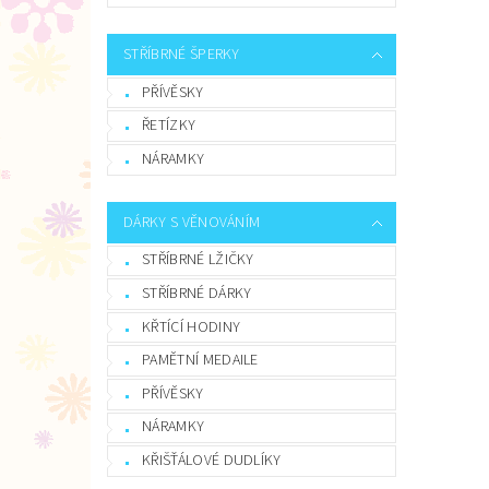
STŘÍBRNÉ ŠPERKY
PŘÍVĚSKY
ŘETÍZKY
NÁRAMKY
DÁRKY S VĚNOVÁNÍM
STŘÍBRNÉ LŽIČKY
STŘÍBRNÉ DÁRKY
KŘTÍCÍ HODINY
PAMĚTNÍ MEDAILE
PŘÍVĚSKY
NÁRAMKY
KŘIŠŤÁLOVÉ DUDLÍKY