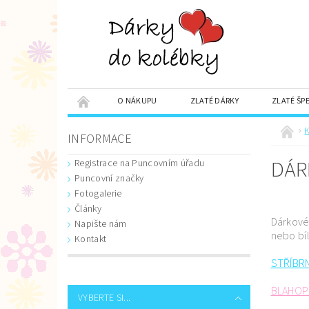
O NÁKUPU
ZLATÉ DÁRKY
ZLATÉ ŠP
SADA OBĚŽNÝCH MINCÍ
DÁRKY S VĚNOVÁNÍM
K
INFORMACE
DÁR
Registrace na Puncovním úřadu
Puncovní značky
Fotogalerie
Články
Dárkové 
Napište nám
nebo bí
Kontakt
STŘÍBRN
BLAHOP
VYBERTE SI...