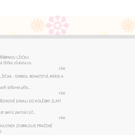
TŘÍBRNOU LŽIČKU
á lžička zůstala co...
více
LŽIČKA - SYMBOL BOHATSTVÍ, KRÁSY A
atří stříbrné příb...
více
PŘEDKOVÉ DÁVALI DO KOLÉBKY ZLATÝ
t peníz pochází již...
více
DAILONEK ZOBRAZUJE PRAŽSKÉ
O