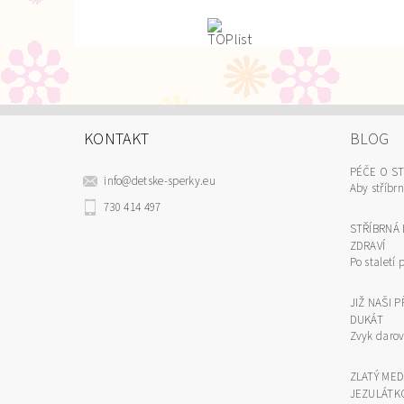
KONTAKT
BLOG
PÉČE O S
info
@
detske-sperky.eu
Aby stříbrn
730 414 497
STŘÍBRNÁ 
ZDRAVÍ
Po staletí p
JIŽ NAŠI 
DUKÁT
Zvyk darova
ZLATÝ ME
JEZULÁTK