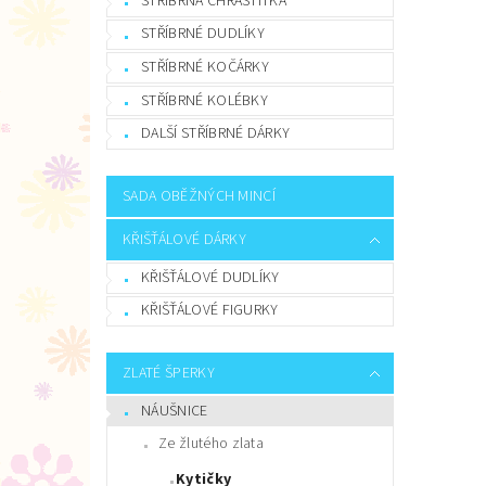
STŘÍBRNÁ CHRASTÍTKA
STŘÍBRNÉ DUDLÍKY
STŘÍBRNÉ KOČÁRKY
STŘÍBRNÉ KOLÉBKY
DALŠÍ STŘÍBRNÉ DÁRKY
SADA OBĚŽNÝCH MINCÍ
KŘIŠŤÁLOVÉ DÁRKY
KŘIŠŤÁLOVÉ DUDLÍKY
KŘIŠŤÁLOVÉ FIGURKY
ZLATÉ ŠPERKY
NÁUŠNICE
Ze žlutého zlata
Kytičky