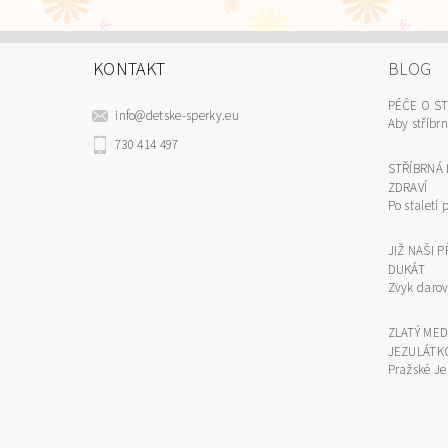
KONTAKT
BLOG
PÉČE O S
info
@
detske-sperky.eu
Aby stříbrn
730 414 497
STŘÍBRNÁ 
ZDRAVÍ
Po staletí p
JIŽ NAŠI 
DUKÁT
Zvyk darova
ZLATÝ ME
JEZULÁTK
Pražské Je