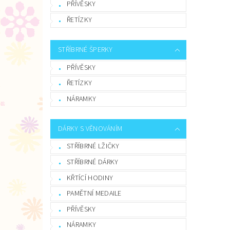
PŘÍVĚSKY
ŘETÍZKY
STŘÍBRNÉ ŠPERKY
PŘÍVĚSKY
ŘETÍZKY
NÁRAMKY
DÁRKY S VĚNOVÁNÍM
STŘÍBRNÉ LŽIČKY
STŘÍBRNÉ DÁRKY
KŘTÍCÍ HODINY
PAMĚTNÍ MEDAILE
PŘÍVĚSKY
NÁRAMKY