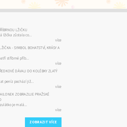
TŘÍBRNOU LŽIČKU
á lžička zůstala co...
více
LŽIČKA - SYMBOL BOHATSTVÍ, KRÁSY A
atří stříbrné příb...
více
PŘEDKOVÉ DÁVALI DO KOLÉBKY ZLATÝ
t peníz pochází již...
více
DAILONEK ZOBRAZUJE PRAŽSKÉ
O
zulátko je malá...
více
ZOBRAZIT VÍCE