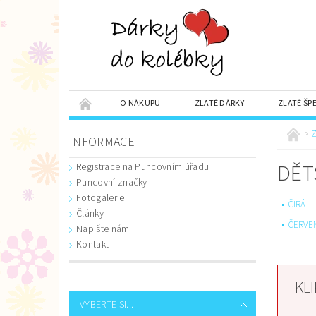
O NÁKUPU
ZLATÉ DÁRKY
ZLATÉ ŠP
SADA OBĚŽNÝCH MINCÍ
DÁRKY S VĚNOVÁNÍM
Z
INFORMACE
DĚT
Registrace na Puncovním úřadu
Puncovní značky
Fotogalerie
ČIRÁ
Články
ČERVE
Napište nám
Kontakt
KL
VYBERTE SI...