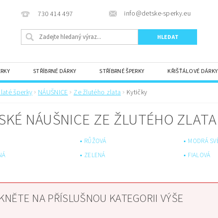
info@detske-sperky.eu
730 414 497
ERKY
STŘÍBRNÉ DÁRKY
STŘÍBRNÉ ŠPERKY
KŘIŠŤÁLOVÉ DÁRKY
TIPY NA DÁREK
KRABIČKY A PŘÁNÍ
laté šperky
NÁUŠNICE
Ze žlutého zlata
Kytičky
SKÉ NÁUŠNICE ZE ŽLUTÉHO ZLATA 
RŮŽOVÁ
MODRÁ SV
NÁ
ZELENÁ
FIALOVÁ
IKNĚTE NA PŘÍSLUŠNOU KATEGORII VÝŠE